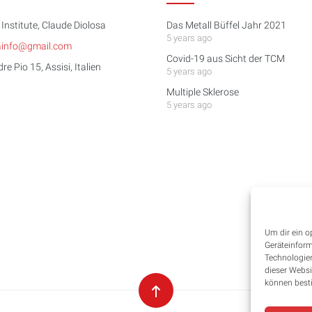
Institute, Claude Diolosa
Das Metall Büffel Jahr 2021
5 years ago
ainfo@gmail.com
Covid-19 aus Sicht der TCM
e Pio 15, Assisi, Italien
5 years ago
Multiple Sklerose
5 years ago
Um dir ein o
Geräteinform
Technologien
dieser Websi
können best