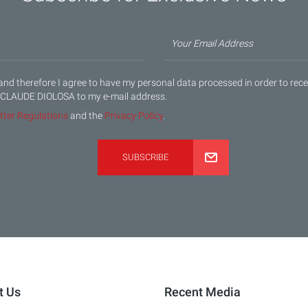
 and therefore I agree to have my personal data processed in order to re
 CLAUDE DIOLOSA to my e-mail address.
tter Regulations
and the
Privacy Policy
.
SUBSCRIBE
t Us
Recent Media