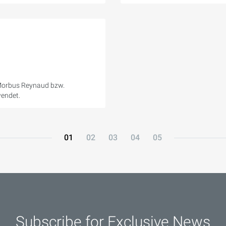
 Morbus Reynaud bzw.
endet.
01
02
03
04
05
Subscribe for Exclusive News