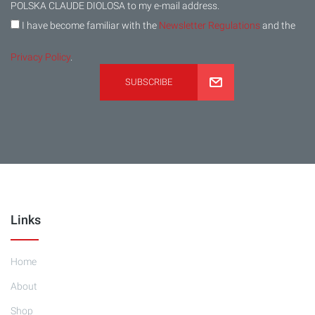
POLSKA CLAUDE DIOLOSA to my e-mail address.
I have become familiar with the
Newsletter Regulations
and the
Privacy Policy
.
SUBSCRIBE
Links
Home
About
Shop