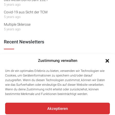
5 years ago
Covid-19 aus Sicht der TCM
5 years ago
Multiple Sklerose
5 years ago
Recent Newsletters
Avicenna News EN - Viral disease, vaccination & late eﬀects
Zustimmung verwalten
4 years ago
Avicenna News EN - Covid-19: Recommendations from a TCM
Um dir ein optimales Erlebnis zu bieten, verwenden wir Technologien wie
perspective
Cookies, um Geräteinformationen zu speichern und/oder darauf
5 years ago
zuzugreifen. Wenn du diesen Technologien zustimmst, können wir Daten
wie das Surfverhalten oder eindeutige IDs auf dieser Website verarbeiten.
Avicenna News EN - Freedom
Wenn du deine Zustimmung nicht erteilst oder zurückziehst, können
6 years ago
bestimmte Merkmale und Funktionen beeinträchtigt werden.
Akzeptieren