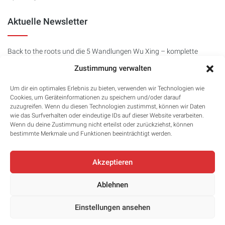
Aktuelle Newsletter
Back to the roots und die 5 Wandlungen Wu Xing – komplette
Fortbildung
Zustimmung verwalten
1 year ago
Avicenna Newsletter 40 - Der Divoc91 (Covid 19) und seine
Um dir ein optimales Erlebnis zu bieten, verwenden wir Technologien wie
Geschichte
Cookies, um Geräteinformationen zu speichern und/oder darauf
1 year ago
zuzugreifen. Wenn du diesen Technologien zustimmst, können wir Daten
wie das Surfverhalten oder eindeutige IDs auf dieser Website verarbeiten.
Avicenna News 39 - Das Wasser Hasen Jahr 2023
Wenn du deine Zustimmung nicht erteilst oder zurückziehst, können
3 years ago
bestimmte Merkmale und Funktionen beeinträchtigt werden.
Akzeptieren
Ablehnen
© 2024 Avicenna Institut, Claude Diolosa. All Right Reserved. |
Einstellungen ansehen
Impressum
|
Datenschutz
|
AGB