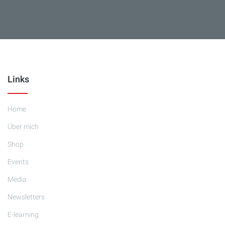
Links
Home
Über mich
Shop
Events
Media
Newsletters
E-learning