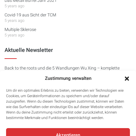
Das Metall Büffel Jahr 2021
5 years ago
Covid-19 aus Sicht der TCM
5 years ago
Multiple Sklerose
5 years ago
Aktuelle Newsletter
Back to the roots und die 5 Wandlungen Wu Xing – komplette
Fortbildung
Zustimmung verwalten
1 year ago
Avicenna Newsletter 40 - Der Divoc91 (Covid 19) und seine
Um dir ein optimales Erlebnis zu bieten, verwenden wir Technologien wie
Geschichte
Cookies, um Geräteinformationen zu speichern und/oder darauf
1 year ago
zuzugreifen. Wenn du diesen Technologien zustimmst, können wir Daten
wie das Surfverhalten oder eindeutige IDs auf dieser Website verarbeiten.
Avicenna News 39 - Das Wasser Hasen Jahr 2023
Wenn du deine Zustimmung nicht erteilst oder zurückziehst, können
3 years ago
bestimmte Merkmale und Funktionen beeinträchtigt werden.
Akzeptieren